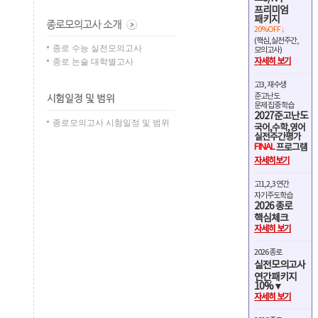
프리미엄
패키지
20%OFF ↓
(핵심,실전주간,
종로 수능 실전모의고사
모의고사)
종로 논술 대학별고사
자세히 보기
고3, 재수생
준고난도
문제 집중 학습
2027준고난도
종로모의고사 시험일정 및 범위
국어,수학,영어
실전주간평가
FINAL
프로그램
자세히보기
고1,2,3 연간
자기주도학습
2026 종로
핵심체크
자세히 보기
2026 종로
실전모의고사
연간패키지
10%▼
자세히 보기