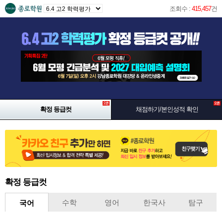
조회수 :
415,457
건
확정 등급컷
채점하기/본인성적 확인
확정 등급컷
수학
영어
한국사
탐구
국어