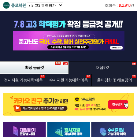
조회수 :
102,948
건
확정 등급컷
채점하기
정시지원 가능대학 예측
수시지원 가능대학 예측
출제경향 및 해설강의