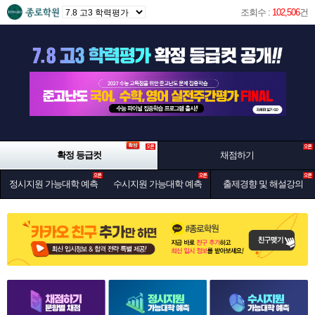
조회수 :
102,506
건
확정 등급컷
채점하기
정시지원 가능대학 예측
수시지원 가능대학 예측
출제경향 및 해설강의