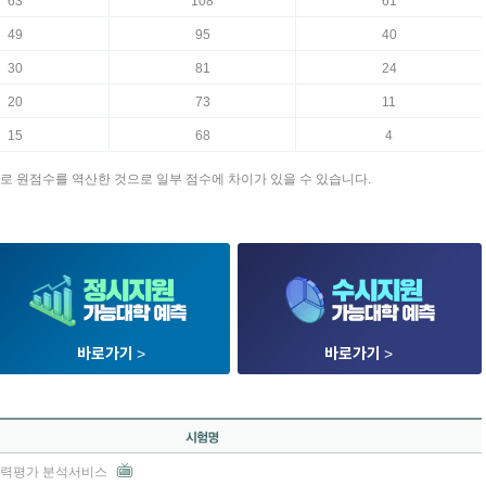
63
108
61
49
95
40
30
81
24
20
73
11
15
68
4
로 원점수를 역산한 것으로 일부 점수에 차이가 있을 수 있습니다.
바로가기
>
바로가기
>
 학력평가 분석서비스