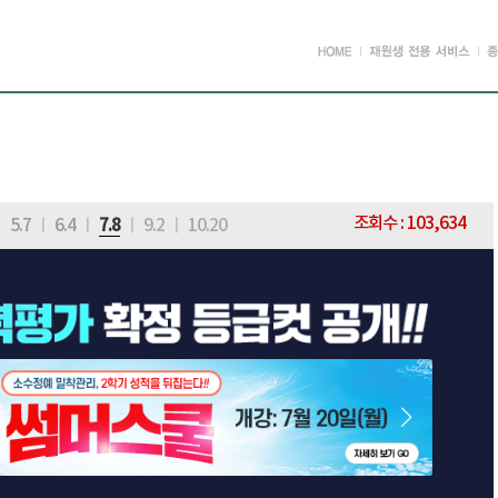
조회수 : 103,634
ㅣ
5.7
ㅣ
6.4
ㅣ
7.8
ㅣ
9.2
ㅣ
10.20