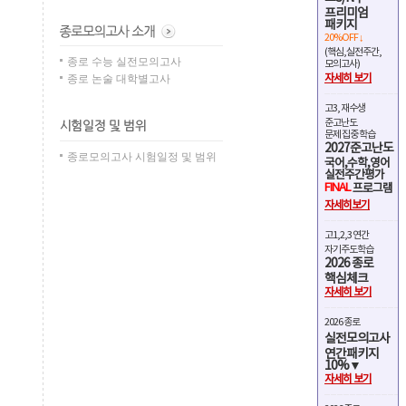
프리미엄
패키지
20%OFF ↓
(핵심,실전주간,
종로 수능 실전모의고사
모의고사)
종로 논술 대학별고사
자세히 보기
고3, 재수생
준고난도
문제 집중 학습
2027준고난도
종로모의고사 시험일정 및 범위
국어,수학,영어
실전주간평가
FINAL
프로그램
자세히보기
고1,2,3 연간
자기주도학습
2026 종로
핵심체크
자세히 보기
2026 종로
실전모의고사
연간패키지
10%▼
자세히 보기