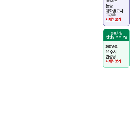
2026 종로
논술
대학별고사
고3(3회)
자세히 보기
종로학원
컨설팅 프로그램
2027 종로
1:1 수시
컨설팅
자세히 보기