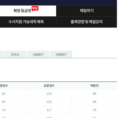
확정 등급컷
채점하기
수시지원 가능대학 예측
출제경향 및 해설강의
92
132
96
83
125
88
74
117
76