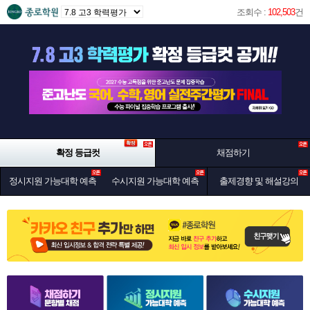
조회수 :
102,503
건
확정 등급컷
채점하기
정시지원 가능대학 예측
수시지원 가능대학 예측
출제경향 및 해설강의