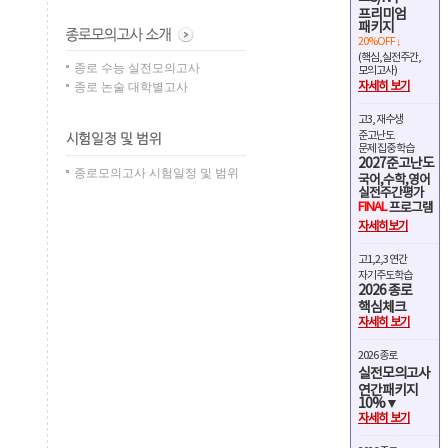
프리미엄
패키지
20%OFF ↓
(핵심,실전주간,
종로 수능 실전모의고사
모의고사)
종로 논술 대학별고사
자세히 보기
고3, 재수생
준고난도
문제 집중 학습
2027준고난도
종로모의고사 시험일정 및 범위
국어,수학,영어
실전주간평가
FINAL
프로그램
자세히보기
고1,2,3 연간
자기주도학습
2026 종로
핵심체크
자세히 보기
2026 종로
실전모의고사
연간패키지
10%▼
자세히 보기