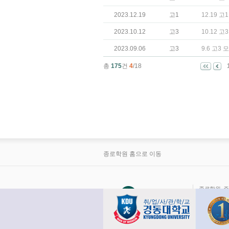
2023.12.19
고1
12.19 
2023.10.12
고3
10.12 
2023.09.06
고3
9.6 고3
총
175
건
4
/18
종로학원 홈으로 이동
종로학원 ·주소
·통신판매업 신
Copyright ⓒ