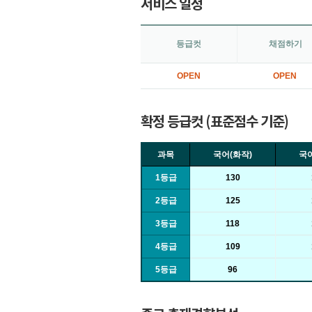
서비스 일정
등급컷
채점하기
OPEN
OPEN
확정 등급컷 (표준점수 기준)
과목
국어(화작)
국어
1등급
130
2등급
125
3등급
118
4등급
109
5등급
96