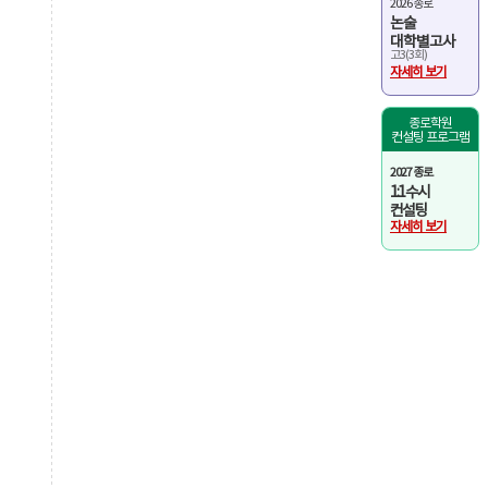
2026 종로
논술
대학별고사
고3(3회)
자세히 보기
종로학원
컨설팅 프로그램
2027 종로
1:1 수시
컨설팅
자세히 보기