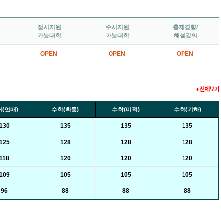
정시지원
수시지원
출제경향/
가능대학
가능대학
해설강의
OPEN
OPEN
OPEN
+ 전체보기
(언매)
수학(확통)
수학(미적)
수학(기하)
130
135
135
135
125
128
128
128
118
120
120
120
109
105
105
105
96
88
88
88