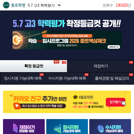
조회수 :
130,623
건
확정 등급컷
채점하기
정시지원 가능대학 예측
수시지원 가능대학 예측
출제경향 및 해설강의