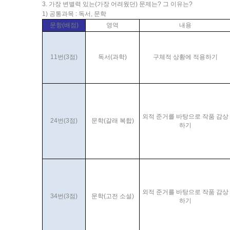
3. 가장 변별력 있는(가장 어려웠던) 문제는? 그 이유는?
1) 공통과목 : 독서, 문학
문항(배점)
영역
내용
11번(3점)
독서(과학)
구체적 상황에 적용하기
외적 준거를 바탕으로 작품 감상
24번(3점)
문학(갈래 복합)
하기
외적 준거를 바탕으로 작품 감상
34번(3점)
문학(고전 소설)
하기