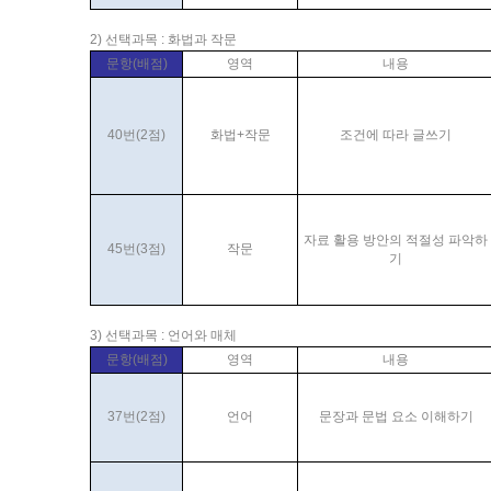
2) 선택과목 : 화법과 작문
문항(배점)
영역
내용
40번(2점)
화법+작문
조건에 따라 글쓰기
자료 활용 방안의 적절성 파악하
45번(3점)
작문
기
3) 선택과목 : 언어와 매체
문항(배점)
영역
내용
37번(2점)
언어
문장과 문법 요소 이해하기