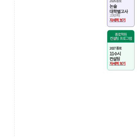
2026 종로
논술
대학별고사
고3(3회)
자세히 보기
종로학원
컨설팅 프로그램
2027 종로
1:1 수시
컨설팅
자세히 보기