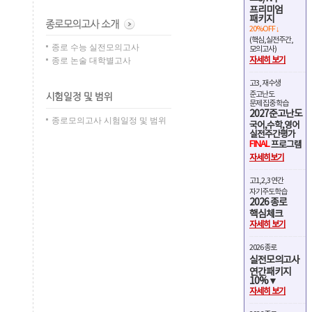
프리미엄
패키지
20%OFF ↓
(핵심,실전주간,
종로 수능 실전모의고사
모의고사)
종로 논술 대학별고사
자세히 보기
고3, 재수생
준고난도
문제 집중 학습
2027준고난도
종로모의고사 시험일정 및 범위
국어,수학,영어
실전주간평가
FINAL
프로그램
자세히보기
고1,2,3 연간
자기주도학습
2026 종로
핵심체크
자세히 보기
2026 종로
실전모의고사
연간패키지
10%▼
자세히 보기