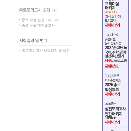
프리미엄
패키지
20%OFF ↓
(핵심,실전주간,
종로 수능 실전모의고사
모의고사)
종로 논술 대학별고사
자세히 보기
고3, 재수생
준고난도
문제 집중 학습
2027준고난도
종로모의고사 시험일정 및 범위
국어,수학,영어
실전주간평가
FINAL
프로그램
자세히보기
고1,2,3 연간
자기주도학습
2026 종로
핵심체크
자세히 보기
2026 종로
실전모의고사
연간패키지
10%▼
자세히 보기