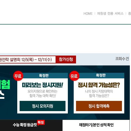
조회수
건
수능 확정 등급컷
채점하기/본인 성적 확인