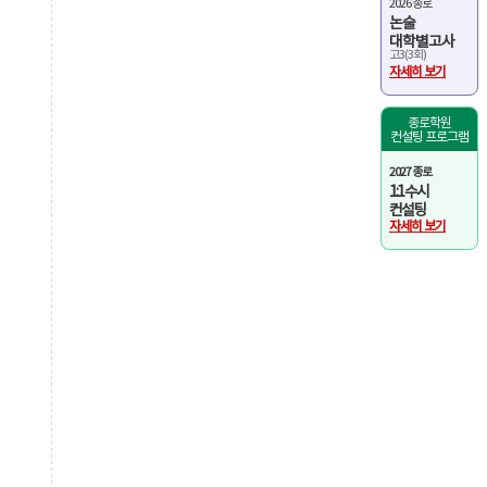
2026 종로
논술
대학별고사
고3(3회)
자세히 보기
종로학원
컨설팅 프로그램
2027 종로
1:1 수시
컨설팅
자세히 보기