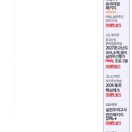
프리미엄
패키지
20%OFF ↓
(핵심,실전주간,
모의고사)
자세히 보기
고3, 재수생
준고난도
문제 집중 학습
2027준고난도
국어,수학,영어
실전주간평가
FINAL
프로그램
자세히보기
고1,2,3 연간
자기주도학습
2026 종로
핵심체크
자세히 보기
2026 종로
실전모의고사
연간패키지
10%▼
자세히 보기