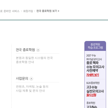
종로학원
학습 프로그램
2027 수능
본원과 동일한 시스템의 전국
파이널 모의고사
종로학원 안내
종로 핵파
수능 모의고사
사전예약
자세히 보기
8.20 종로학원
컨텐츠, 마케팅, 논술 등의
고3 수능
사업 제휴 및 문의 안내
실전모의고사
응시신청
종로학원
고3/N수