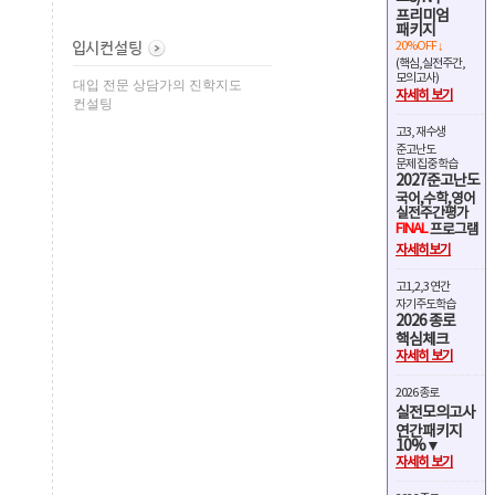
프리미엄
패키지
20%OFF ↓
(핵심,실전주간,
모의고사)
대입 전문 상담가의 진학지도
자세히 보기
컨설팅
고3, 재수생
준고난도
문제 집중 학습
2027준고난도
국어,수학,영어
실전주간평가
FINAL
프로그램
자세히보기
고1,2,3 연간
자기주도학습
2026 종로
핵심체크
자세히 보기
2026 종로
실전모의고사
연간패키지
10%▼
자세히 보기