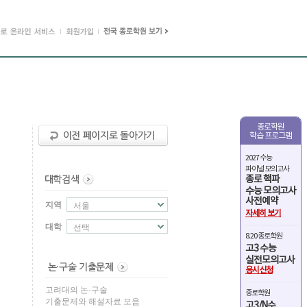
종로학원
학습 프로그램
2027 수능
파이널 모의고사
종로 핵파
수능 모의고사
사전예약
지역
서울
자세히 보기
대학
선택
8.20 종로학원
고3 수능
실전모의고사
응시신청
고려대의 논·구술
종로학원
기출문제와 해설자료 모음
고3/N수