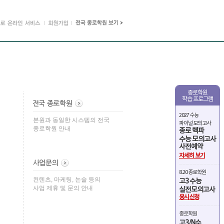
종로학원
학습 프로그램
2027 수능
본원과 동일한 시스템의 전국
파이널 모의고사
종로학원 안내
종로 핵파
수능 모의고사
사전예약
자세히 보기
8.20 종로학원
컨텐츠, 마케팅, 논술 등의
고3 수능
사업 제휴 및 문의 안내
실전모의고사
응시신청
종로학원
고3/N수