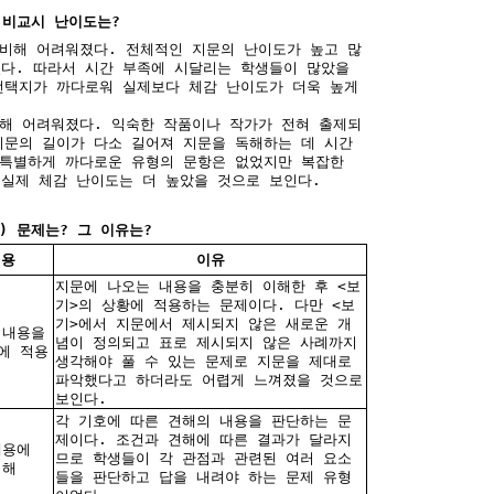
 비교시 난이도는?
 비해 어려워졌다. 전체적인 지문의 난이도가 높고 많
다. 따라서 시간 부족에 시달리는 학생들이 많았을
선택지가 까다로워 실제보다 체감 난이도가 더욱 높게
비해 어려워졌다. 익숙한 작품이나 작가가 전혀 출제되
지문의 길이가 다소 길어져 지문을 독해하는 데 시간
 특별하게 까다로운 유형의 문항은 없었지만 복잡한
실제 체감 난이도는 더 높았을 것으로 보인다.
) 문제는? 그 이유는?
내용
이유
지문에 나오는 내용을 충분히 이해한 후 <보
기>의 상황에 적용하는 문제이다. 다만 <보
기>에서 지문에서 제시되지 않은 새로운 개
 내용을
념이 정의되고 표로 제시되지 않은 사례까지
에 적용
생각해야 풀 수 있는 문제로 지문을 제대로
파악했다고 하더라도 어렵게 느껴졌을 것으로
보인다.
각 기호에 따른 견해의 내용을 판단하는 문
제이다. 조건과 견해에 따른 결과가 달라지
내용에
므로 학생들이 각 관점과 관련된 여러 요소
이해
들을 판단하고 답을 내려야 하는 문제 유형