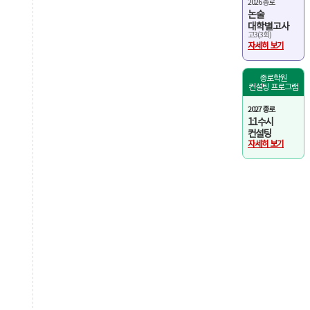
2026 종로
논술
대학별고사
고3(3회)
자세히 보기
종로학원
컨설팅 프로그램
2027 종로
1:1 수시
컨설팅
자세히 보기