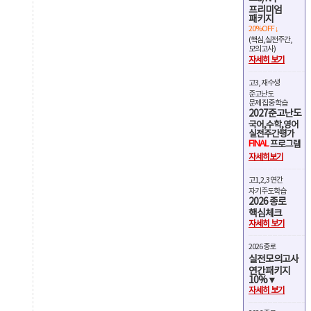
프리미엄
패키지
20%OFF ↓
(핵심,실전주간,
모의고사)
자세히 보기
고3, 재수생
준고난도
문제 집중 학습
2027준고난도
국어,수학,영어
실전주간평가
FINAL
프로그램
자세히보기
고1,2,3 연간
자기주도학습
2026 종로
핵심체크
자세히 보기
2026 종로
실전모의고사
연간패키지
10%▼
자세히 보기