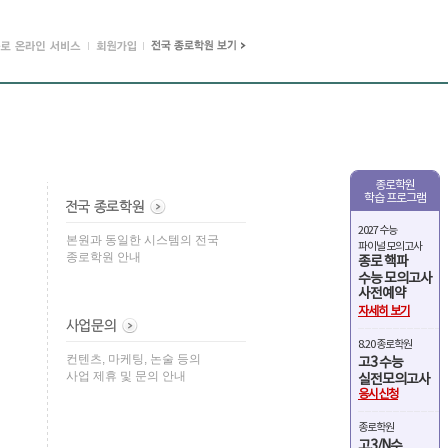
종로학원
학습 프로그램
2027 수능
본원과 동일한 시스템의 전국
파이널 모의고사
종로학원 안내
종로 핵파
수능 모의고사
사전예약
자세히 보기
8.20 종로학원
컨텐츠, 마케팅, 논술 등의
고3 수능
사업 제휴 및 문의 안내
실전모의고사
응시신청
종로학원
고3/N수