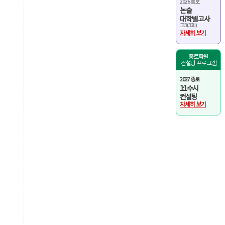
2026 종로
논술
대학별고사
고3(3회)
자세히 보기
종로학원
컨설팅 프로그램
2027 종로
1:1 수시
컨설팅
자세히 보기