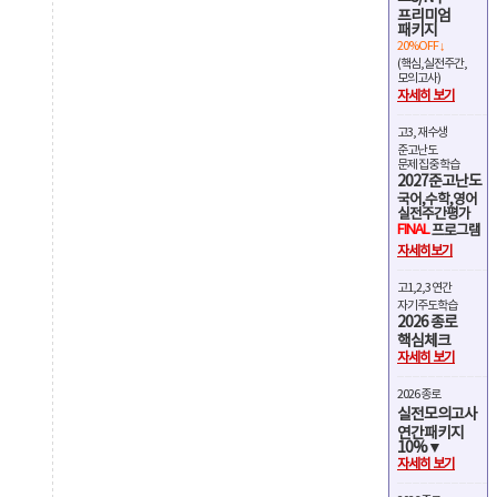
프리미엄
패키지
20%OFF ↓
(핵심,실전주간,
모의고사)
자세히 보기
고3, 재수생
준고난도
문제 집중 학습
2027준고난도
국어,수학,영어
실전주간평가
FINAL
프로그램
자세히보기
고1,2,3 연간
자기주도학습
2026 종로
핵심체크
자세히 보기
2026 종로
실전모의고사
연간패키지
10%▼
자세히 보기