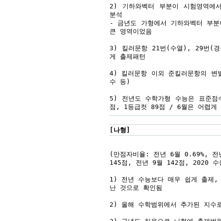
2) 기하와벡터 부분이 시험영역에
분석
- 금년도 가형에서 기하와벡터 부분
큰 영역이었음
3) 킬러문항 21번(수열), 29번(
게 출제패턴
4) 킬러문항 이외 준킬러문항의 변별
수 등)
5) 전년도 수학가형 수능은 표준점수
점, 1등급컷 89점 / 6월은 어렵
[나형]
(만점자비율: 전년 6월 0.69%, 전년
145점, 전년 9월 142점, 2020 수
1) 전년 수능보다 매우 쉽게 출제
난 것으로 확인됨
2) 올해 수학범위에서 추가된 지수