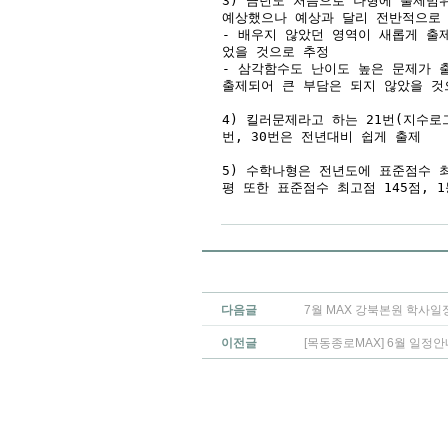
3) 금년도 처음으로 나형에 출제범
예상했으나 예상과 달리 전반적으로
- 배우지 않았던 영역이 새롭게 출
었을 것으로 추정
- 삼각함수도 난이도 높은 문제가 
출제되어 큰 부담은 되지 않았을 것
4) 킬러문제라고 하는 21번(지수로그
번, 30번은 전년대비 쉽게 출제
5) 수학나형은 전년도에 표준점수 최
평 또한 표준점수 최고점 145점, 
다음글
7월 MAX 강북본원 학사일
이전글
[목동종로MAX] 6월 일정안