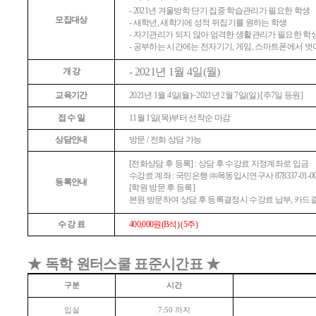
- 2021
년 겨울방학 단기 집중 학습관리가 필요한 학생
모집대상
-
새학년
,
새학기에 성적 뒤집기를 원하는 학생
-
자기관리가 되지 않아 엄격한 생활관리가 필요한 학
-
공부하는 시간에는 전자기기
,
게임
,
스마트폰에서 벗
- 2021
년
1
월
4
일
(
월
)
개 강
교육기간
2021
년
1
월
4
일
(
월
)~2021
년
2
월
7
일
(
일
) [
주
7
일 등원
]
접 수 일
11
월
1
일
(
목
)
부터 선착순 마감
상담안내
방문
/
전화 상담 가능
[
전화상담 후 등록
] :
상담 후 수강료 지정계좌로 입금
수강료 계좌
:
국민은행
㈜
목동입시연구사
878337-01-0
등록안내
[
학원 방문 후 등록
]
본원 방문하여 상담 후 등록결정시 수강료 납부
,
카드
수 강 료
400,000
원
(B
석
) (5
주
)
★
독학 원터스쿨 표준시간표
★
구분
시간
입실
까지
7:50