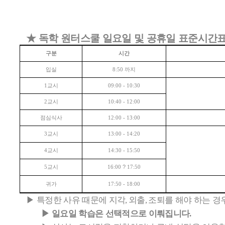
★
독학 원터스쿨 일요일 및 공휴일 표준시간
구분
시간
입실
까지
8:50
교시
1
09:00 - 10:30
교시
2
10:40 - 12:00
점심식사
12:00 - 13:00
교시
3
13:00 - 14:20
교시
4
14:30 - 15:50
교시
?
5
16:00
17:50
귀가
17:50 - 18:00
▶
특정한 사유 때문에 지각
외출
조퇴를 해야 하는 경
,
,
▶
일요일 학습은 선택적으로 이뤄집니다
.