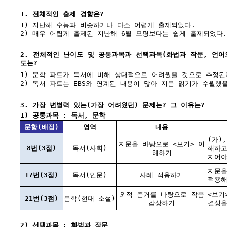
1. 전체적인 출제 경향은?
1) 지난해 수능과 비슷하거나 다소 어렵게 출제되었다.
2) 매우 어렵게 출제된 지난해 6월 모평보다는 쉽게 출제되었다.
2. 전체적인 난이도 및 공통과목과 선택과목(화법과 작문, 언어
도는?
1) 문학 파트가 독서에 비해 상대적으로 어려웠을 것으로 추정된
2) 독서 파트는 EBS와 연계된 내용이 많아 지문 읽기가 수월했
3. 가장 변별력 있는(가장 어려웠던) 문제는? 그 이유는?
1) 공통과목 : 독서, 문학
문항(배점)
영역
내용
(가)
지문을 바탕으로 <보기> 이
8번(3점)
독서(사회)
해하고
해하기
지어야
지문을
17번(3점)
독서(인문)
사례 적용하기
적용해
외적 준거를 바탕으로 작품
<보기
21번(3점)
문학(현대 소설)
감상하기
결성을
2) 선택과목 : 화법과 작문