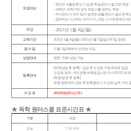
- 2021
년 겨울방학 단기 집중 학습관리가 필요한 학생
모집대상
-
새학년
,
새학기에 성적 뒤집기를 원하는 학생
-
자기관리가 되지 않아 엄격한 생활관리가 필요한 학
-
공부하는 시간에는 전자기기
,
게임
,
스마트폰에서 벗
- 2021
년
1
월
4
일
(
월
)
개 강
교육기간
2021
년
1
월
4
일
(
월
)~2021
년
2
월
7
일
(
일
) [
주
7
일 등원
]
접 수 일
11
월
1
일
(
목
)
부터 선착순 마감
상담안내
방문
/
전화 상담 가능
[
전화상담 후 등록
] :
상담 후 수강료 지정계좌로 입금
수강료 계좌
:
국민은행
㈜
목동입시연구사
878337-01-0
등록안내
[
학원 방문 후 등록
]
본원 방문하여 상담 후 등록결정시 수강료 납부
,
카드
수 강 료
400,000
원
(B
석
) (5
주
)
★
독학 원터스쿨 표준시간표
★
구분
시간
입실
까지
7:50