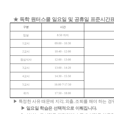
★
독학 원터스쿨 일요일 및 공휴일 표준시간
구분
시간
입실
까지
8:50
교시
1
09:00 - 10:30
교시
2
10:40 - 12:00
점심식사
12:00 - 13:00
교시
3
13:00 - 14:20
교시
4
14:30 - 15:50
교시
?
5
16:00
17:50
귀가
17:50 - 18:00
▶
특정한 사유 때문에 지각
외출
조퇴를 해야 하는 경
,
,
▶
일요일 학습은 선택적으로 이뤄집니다
.