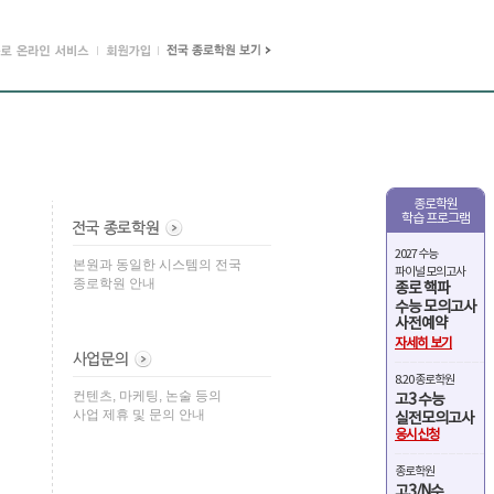
종로학원
학습 프로그램
2027 수능
본원과 동일한 시스템의 전국
파이널 모의고사
종로학원 안내
종로 핵파
수능 모의고사
사전예약
자세히 보기
8.20 종로학원
컨텐츠, 마케팅, 논술 등의
고3 수능
사업 제휴 및 문의 안내
실전모의고사
응시신청
종로학원
고3/N수