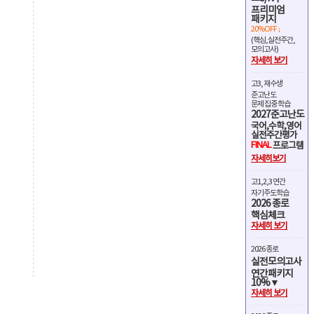
프리미엄
패키지
20%OFF ↓
(핵심,실전주간,
모의고사)
자세히 보기
고3, 재수생
준고난도
문제 집중 학습
2027준고난도
국어,수학,영어
실전주간평가
FINAL
프로그램
자세히보기
고1,2,3 연간
자기주도학습
2026 종로
핵심체크
자세히 보기
2026 종로
실전모의고사
연간패키지
10%▼
자세히 보기