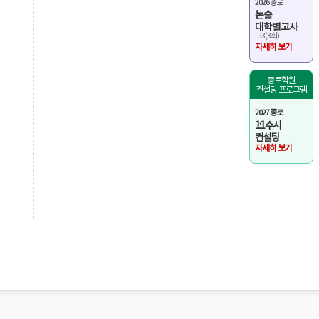
2026 종로
논술
대학별고사
고3(3회)
자세히 보기
종로학원
컨설팅 프로그램
2027 종로
1:1 수시
컨설팅
자세히 보기