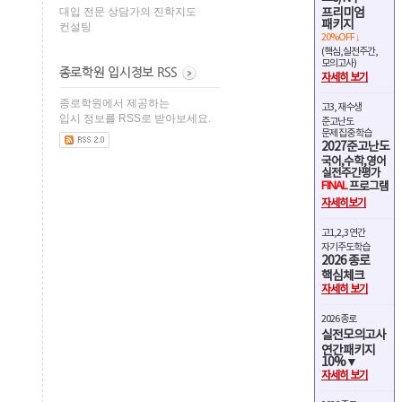
대입 전문 상담가의 진학지도
프리미엄
패키지
컨설팅
20%OFF ↓
(핵심,실전주간,
모의고사)
자세히 보기
종로학원에서 제공하는
고3, 재수생
입시 정보를 RSS로 받아보세요.
준고난도
문제 집중 학습
2027준고난도
국어,수학,영어
실전주간평가
FINAL
프로그램
자세히보기
고1,2,3 연간
자기주도학습
2026 종로
핵심체크
자세히 보기
2026 종로
실전모의고사
연간패키지
10%▼
자세히 보기