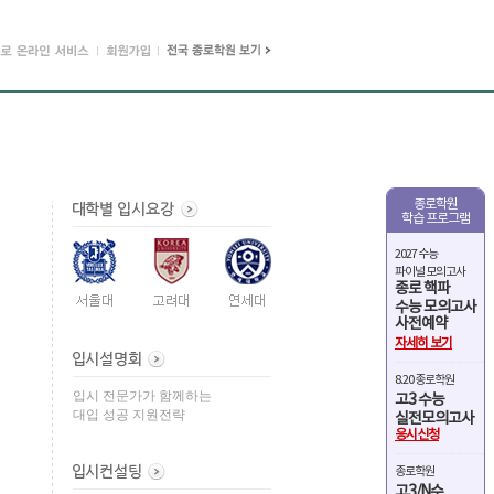
종로학원
학습 프로그램
2027 수능
파이널 모의고사
종로 핵파
수능 모의고사
사전예약
자세히 보기
8.20 종로학원
입시 전문가가 함께하는
고3 수능
대입 성공 지원전략
실전모의고사
응시신청
종로학원
고3/N수