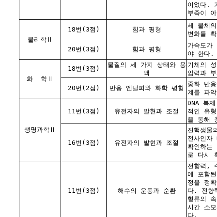
이었다. 
부족이 아
세 물체의
18번(3점)
힘과 평형
변화를 확
물리학Ⅱ
가속도가 
20번(3점)
힘과 평형
야 한다.
물질의 세 가지 상태와 용
기체의 성
18번(3점)
액
압력과 부
화
학Ⅱ
중화 반응
20번(2점)
반응 엔탈피와 화학 평형
계를 파악
DNA 복
11번(3점)
유전자의 발현과 조절
적인 유형
을 통해 
생명과학Ⅱ
진핵생물의
전사인자 
16번(3점)
유전자의 발현과 조절
확인하는 
로 다시 
전향력, 
에 포함된
정을 정확
11번(3점)
해수의 운동과 순환
다. 전향
형류의 속
시간 소모
다.