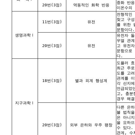
중화 반응
20번(3점)
역동적인 화학 반응
이온수의 
전형적인 
찾고 구성
11번(3점)
유전
를 위한 
문항이다.
생명과학Ⅰ
유전자 돌
우열 관계
20번(3점)
유전
고 유전자
문항으로 
다.
도플러 효
최근 주로
도를 고려
관계를 이
18번(3점)
별과 외계 행성계
각 선지에
언급되었던
고, 충분
경우 해결
지구과학Ⅰ
다른 은하
블 법칙을
은 아니지
을 요하므
20번(3점)
외부 은하와 우주 팽창
수 있다.
관계, 수