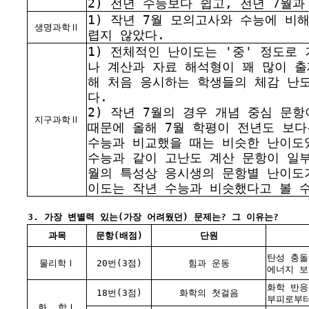
2) 전년 수능보다 쉽고, 전년 7월
1) 작년 7월 모의고사와 수능에 비
생명과학Ⅱ
렵지 않았다.
1) 전체적인 난이도는 '중' 정도로
나 계산과 자료 해석형이 꽤 많이 
해 처음 응시하는 학생들의 체감 난
다.
2) 작년 7월의 경우 개념 중심 문
지구과학Ⅱ
때문에 올해 7월 학평이 전년도 보다
수능과 비교했을 때는 비슷한 난이도
수능과 같이 고난도 계산 문항이 일부
월의 특성상 응시생의 문항별 난이도
이도는 작년 수능과 비슷했다고 볼 수
3. 가장 변별력 있는(가장 어려웠던) 문제는? 그 이유는?
과목
문항(배점)
단원
탄성 충돌
물리학Ⅰ
20번(3점)
힘과 운동
에너지 보
화학 반응
18번(3점)
화학의 첫걸음
부피로부터
화
학Ⅰ