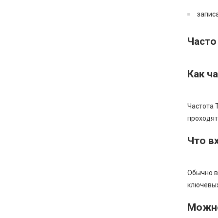
записа
Часто
Как ч
Частота 
проходят 
Что в
Обычно в
ключевых
Можно