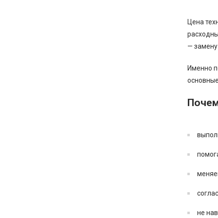
Цена тех
расходны
— замену
Именно п
основные
Почем
выпол
помог
меняем
согла
не на