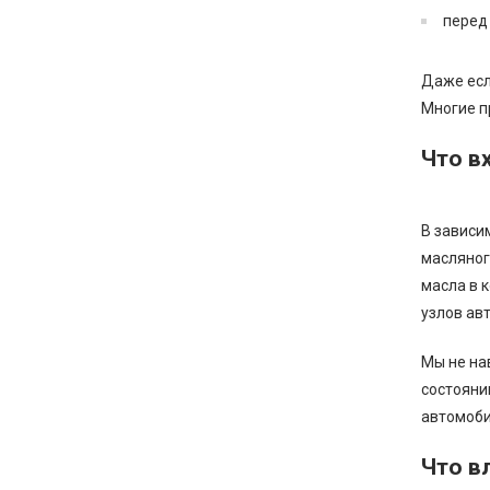
перед
Даже есл
Многие п
Что в
В зависи
масляног
масла в 
узлов ав
Мы не на
состояни
автомоби
Что в