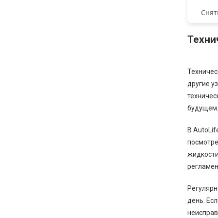
Снят
Техни
Техничес
другие у
техничес
будущем
В AutoLi
посмотре
жидкости
регламен
Регулярн
день. Есл
неисправ