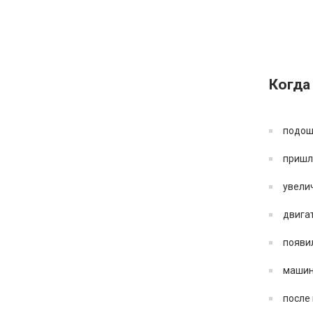
Когда
подошё
пришл
увели
двига
появи
машин
после